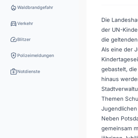
local_fire_department
Waldbrandgefahr
Die Landeshau
directions_car
Verkehr
der UN-Kinde
speed
die geltende
Blitzer
Als eine der
local_police
Polizeimeldungen
Kindertagese
gebastelt, di
medical_services
Notdienste
hinaus werden
Stadtverwaltu
Themen Schut
Jugendlichen 
Neben Potsda
gemeinsam mi