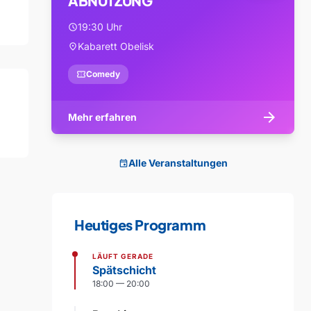
ABNUTZUNG
19:30 Uhr
schedule
Kabarett Obelisk
location_on
confirmation_number
Comedy
arrow_forward
Mehr erfahren
Alle Veranstaltungen
event
Heutiges Programm
LÄUFT GERADE
Spätschicht
18:00 — 20:00