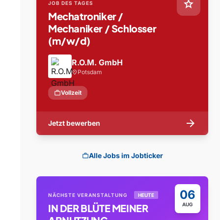
star
JOB DES TAGES
Mechatroniker /
Mechaniker / Schlosser
(m/w/d)
R.O.M. GmbH
Potsdam
location_on
work
Vollzeit
arrow_forward
Jetzt bewerben
Alle Jobs im Jobticker
work
06
NÄCHSTE VERANSTALTUNG
HEUTE
AUG
IN DER BLÜTE MEINER