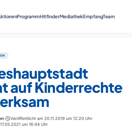
ktionen
Programm
Hitfinder
Mediathek
Empfang
Team
TEN
eshauptstadt
t auf Kinderrechte
erksam
schedule
en
Veröffentlicht am 20.11.2019 um 12:20 Uhr
m 17.05.2021 um 16:44 Uhr