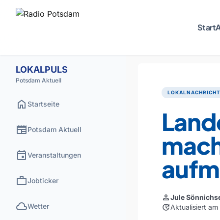
Start
A
LOKALPULS
Potsdam Aktuell
LOKALNACHRICH
home
Startseite
Land
newspaper
Potsdam Aktuell
mach
event
Veranstaltungen
aufm
work
Jobticker
person
Jule Sönnichs
cloud
Wetter
update
Aktualisiert a