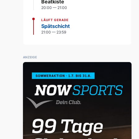
Beatkiste
20:00 — 21:00
LÄUFT GERADE
Spätschicht
21:00 — 23:59
ANZEIGE