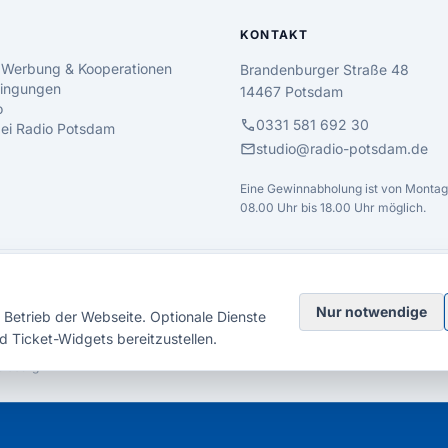
KONTAKT
 Werbung & Kooperationen
Brandenburger Straße 48
ingungen
14467 Potsdam
o
call
0331 581 692 30
 bei Radio Potsdam
mail
studio@radio-potsdam.de
Eine Gewinnabholung ist von Montag 
08.00 Uhr bis 18.00 Uhr möglich.
Nur notwendige
Betrieb der Webseite. Optionale Dienste
d Ticket-Widgets bereitzustellen.
elsberg