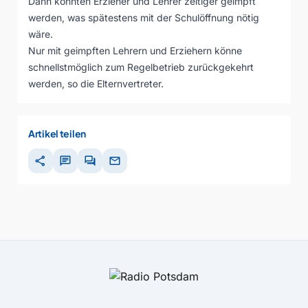
Dann könnten Erzieher und Lehrer zeitiger geimpft
werden, was spätestens mit der Schulöffnung nötig
wäre.
Nur mit geimpften Lehrern und Erziehern könne
schnellstmöglich zum Regelbetrieb zurückgekehrt
werden, so die Elternvertreter.
Artikel teilen
share
chat
forum
mail