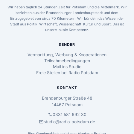
Wir haben täglich 24 Stunden Zeit für Potsdam und die Mittelmark. Wir
berichten aus der Brandenburger Landeshauptstadt und dem
Einzugsgebiet von circa 70 Kilometern. Wir bündeln das Wissen der
Stadt aus Politik, Wirtschaft, Wissenschaft, Kultur und Sport. Das ist
unsere lokale Kompetenz.
SENDER
Vermarktung, Werbung & Kooperationen
Teilnahmebedingungen
Mail ins Studio
Freie Stellen bei Radio Potsdam
KONTAKT
Brandenburger Straße 48
14467 Potsdam
call
0331 581 692 30
mail
studio@radio-potsdam.de
Eine Gewinnabholung ist von Montag – Freitag