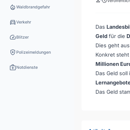
person
schedule
Veröffentli
local_fire_department
Waldbrandgefahr
directions_car
Verkehr
Das
Landesbi
speed
Geld
für die
D
Blitzer
Dies geht aus
local_police
Polizeimeldungen
Konkret steh
Millionen Eur
medical_services
Notdienste
Das Geld soll 
Lernangebote 
Das Geld st