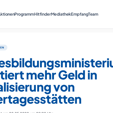
ktionen
Programm
Hitfinder
Mediathek
Empfang
Team
TEN
esbildungsminister
tiert mehr Geld in
alisierung von
ertagesstätten