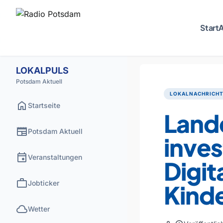
Start
A
LOKALPULS
Potsdam Aktuell
LOKALNACHRICH
home
Startseite
Land
newspaper
Potsdam Aktuell
inves
event
Veranstaltungen
Digit
work
Jobticker
Kind
cloud
Wetter