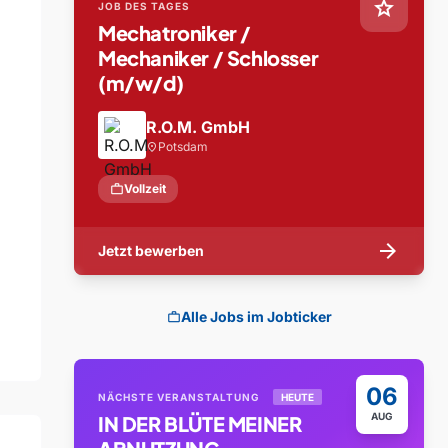
star
JOB DES TAGES
Mechatroniker /
Mechaniker / Schlosser
(m/w/d)
R.O.M. GmbH
Potsdam
location_on
work
Vollzeit
arrow_forward
Jetzt bewerben
Alle Jobs im Jobticker
work
06
NÄCHSTE VERANSTALTUNG
HEUTE
AUG
IN DER BLÜTE MEINER