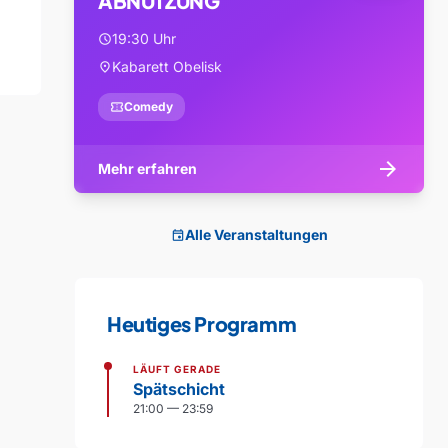
ABNUTZUNG
19:30 Uhr
schedule
Kabarett Obelisk
location_on
confirmation_number
Comedy
arrow_forward
Mehr erfahren
Alle Veranstaltungen
event
Heutiges Programm
LÄUFT GERADE
Spätschicht
21:00 — 23:59