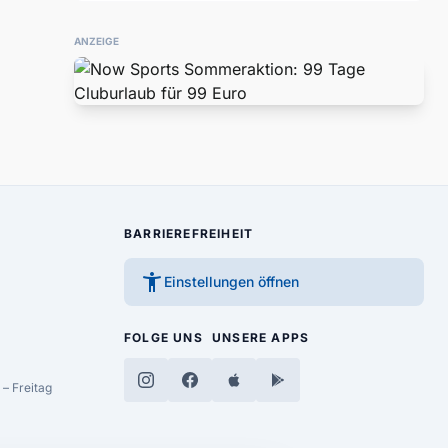
ANZEIGE
BARRIEREFREIHEIT
accessibility_new
Einstellungen öffnen
FOLGE UNS
UNSERE APPS
– Freitag