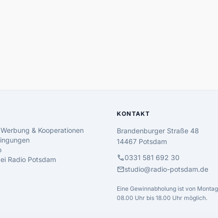
KONTAKT
 Werbung & Kooperationen
Brandenburger Straße 48
ingungen
14467 Potsdam
o
call
0331 581 692 30
 bei Radio Potsdam
mail
studio@radio-potsdam.de
Eine Gewinnabholung ist von Montag 
08.00 Uhr bis 18.00 Uhr möglich.