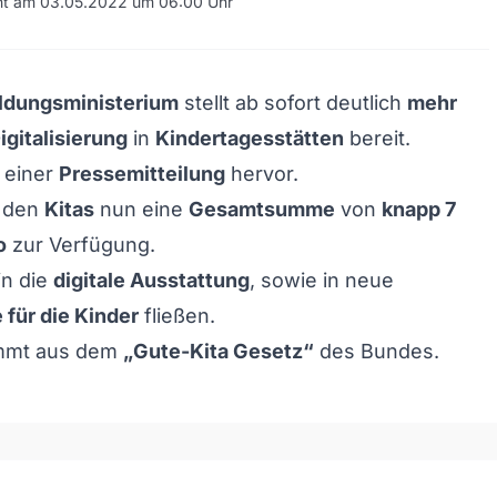
cht am 03.05.2022 um 06:00 Uhr
ldungsministerium
stellt ab sofort deutlich
mehr
igitalisierung
in
Kindertagesstätten
bereit.
 einer
Pressemitteilung
hervor.
t den
Kitas
nun eine
Gesamtsumme
von
knapp 7
o
zur Verfügung.
in die
digitale Ausstattung
, sowie in neue
für die Kinder
fließen.
ammt aus dem
„Gute-Kita Gesetz“
des Bundes.