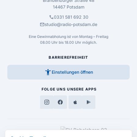
Brandenburger Straße 48
14467 Potsdam
call
0331 581 692 30
mail
studio@radio-potsdam.de
Eine Gewinnabholung ist von Montag – Freitag
08.00 Uhr bis 18.00 Uhr möglich.
BARRIEREFREIHEIT
accessibility_new
Einstellungen öffnen
FOLGE UNS
UNSERE APPS
MEDIENPARTNER