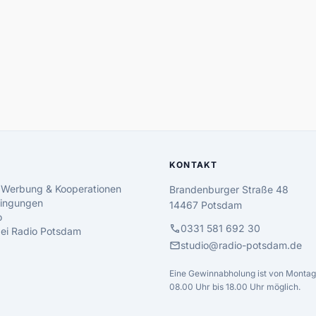
KONTAKT
 Werbung & Kooperationen
Brandenburger Straße 48
ingungen
14467 Potsdam
o
call
0331 581 692 30
 bei Radio Potsdam
mail
studio@radio-potsdam.de
Eine Gewinnabholung ist von Montag 
08.00 Uhr bis 18.00 Uhr möglich.