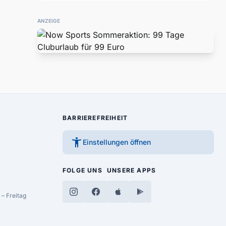
ANZEIGE
BARRIEREFREIHEIT
accessibility_new
Einstellungen öffnen
FOLGE UNS
UNSERE APPS
– Freitag