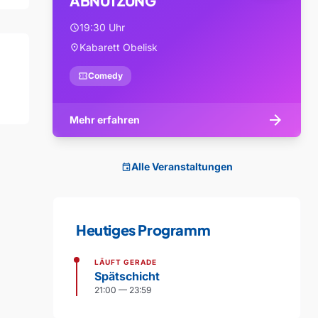
ABNUTZUNG
19:30 Uhr
schedule
Kabarett Obelisk
location_on
confirmation_number
Comedy
arrow_forward
Mehr erfahren
Alle Veranstaltungen
event
Heutiges Programm
LÄUFT GERADE
Spätschicht
21:00 — 23:59