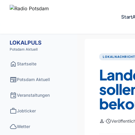
Start
A
LOKALPULS
Potsdam Aktuell
LOKALNACHRICH
home
Startseite
Land
newspaper
Potsdam Aktuell
solle
event
Veranstaltungen
bek
work
Jobticker
person
schedule
Veröffentli
cloud
Wetter