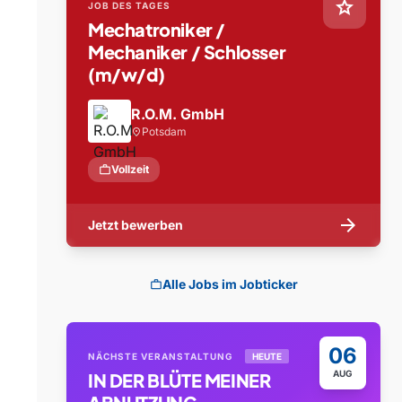
star
JOB DES TAGES
Mechatroniker /
Mechaniker / Schlosser
(m/w/d)
R.O.M. GmbH
Potsdam
location_on
work
Vollzeit
arrow_forward
Jetzt bewerben
Alle Jobs im Jobticker
work
06
NÄCHSTE VERANSTALTUNG
HEUTE
AUG
IN DER BLÜTE MEINER