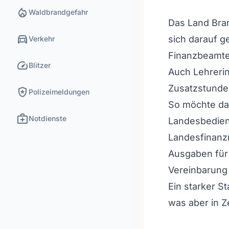
local_fire_department
Waldbrandgefahr
Das Land Bra
directions_car
sich darauf ge
Verkehr
Finanzbeamte
speed
Blitzer
Auch Lehrerin
Zusatzstunde
local_police
Polizeimeldungen
So möchte das
medical_services
Notdienste
Landesbediens
Landesfinanzm
Ausgaben für 
Vereinbarung 
Ein starker S
was aber in Z