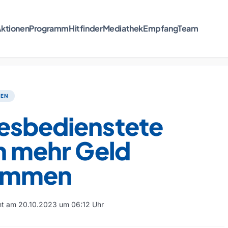
ktionen
Programm
Hitfinder
Mediathek
Empfang
Team
TEN
esbedienstete
n mehr Geld
ommen
cht am 20.10.2023 um 06:12 Uhr