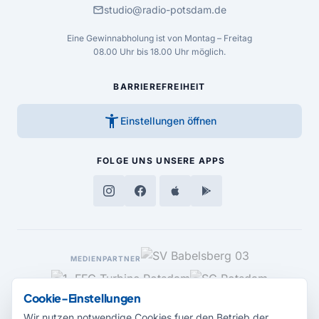
mail
studio@radio-potsdam.de
Eine Gewinnabholung ist von Montag – Freitag
08.00 Uhr bis 18.00 Uhr möglich.
BARRIEREFREIHEIT
accessibility_new
Einstellungen öffnen
FOLGE UNS
UNSERE APPS
MEDIENPARTNER
Cookie-Einstellungen
Wir nutzen notwendige Cookies fuer den Betrieb der