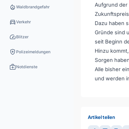
Aufgrund der
local_fire_department
Waldbrandgefahr
Zukunftspreis
directions_car
Verkehr
Dazu haben si
Gründe sind 
speed
Blitzer
seit Beginn d
local_police
Hinzu kommt,
Polizeimeldungen
Sorgen haben,
medical_services
Notdienste
Alle bisher e
und werden i
Artikel teilen