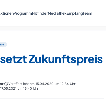
ktionen
Programm
Hitfinder
Mediathek
Empfang
Team
TEN
setzt Zukunftspreis
schedule
en
Veröffentlicht am 15.04.2020 um 12:34 Uhr
m 17.05.2021 um 16:40 Uhr