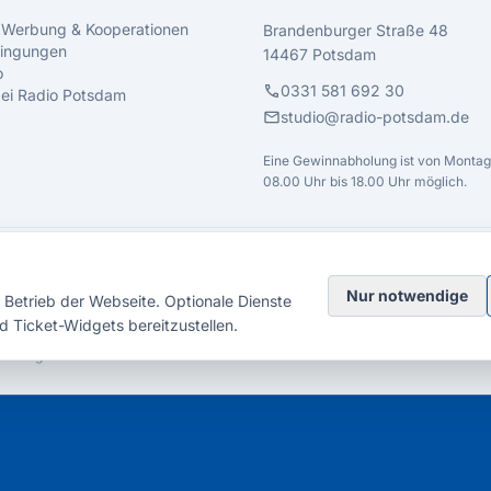
 Werbung & Kooperationen
Brandenburger Straße 48
ingungen
14467 Potsdam
o
call
0331 581 692 30
 bei Radio Potsdam
mail
studio@radio-potsdam.de
Eine Gewinnabholung ist von Montag 
08.00 Uhr bis 18.00 Uhr möglich.
Nur notwendige
Betrieb der Webseite. Optionale Dienste
d Ticket-Widgets bereitzustellen.
elsberg