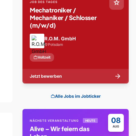
star
JOB DES TAGES
Mechatroniker /
Mechaniker / Schlosser
(m/w/d)
R.O.M. GmbH
Potsdam
location_on
work
Vollzeit
arrow_forward
Jetzt bewerben
Alle Jobs im Jobticker
work
08
NÄCHSTE VERANSTALTUNG
HEUTE
AUG
Alive – Wir feiern das