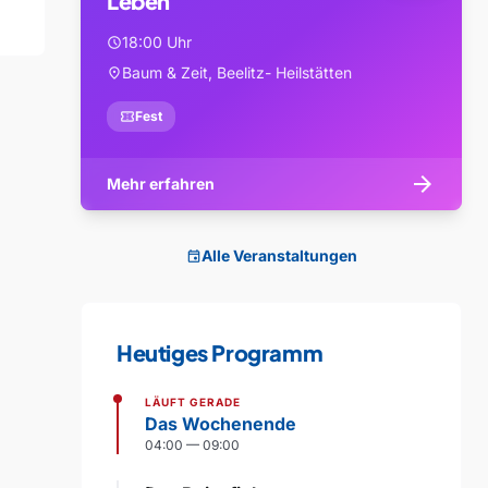
Leben
18:00 Uhr
schedule
Baum & Zeit, Beelitz- Heilstätten
location_on
confirmation_number
Fest
arrow_forward
Mehr erfahren
Alle Veranstaltungen
event
Heutiges Programm
LÄUFT GERADE
Das Wochenende
04:00 — 09:00