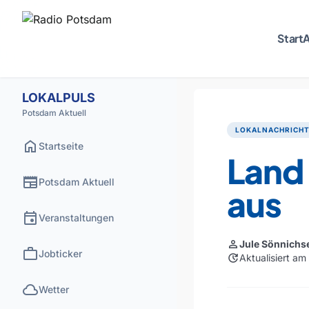
Start
A
LOKALPULS
Potsdam Aktuell
LOKALNACHRICH
home
Startseite
Land 
newspaper
Potsdam Aktuell
aus
event
Veranstaltungen
person
Jule Sönnichs
work
Jobticker
update
Aktualisiert a
cloud
Wetter