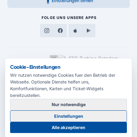
accessibility_new
Einstellungen öffnen
FOLGE UNS
UNSERE APPS
MEDIENPARTNER
Cookie-Einstellungen
Wir nutzen notwendige Cookies fuer den Betrieb der
Webseite. Optionale Dienste helfen uns,
Komfortfunktionen, Karten und Ticket-Widgets
bereitzustellen.
Nur notwendige
© 2026 Radio Potsdam. Webseite entwickelt durch die
Medienagentur
Einstellungen
Babelsberg
Barrierefreiheitserklärung
AGB
Datenschutz
Impressum
Alle akzeptieren
Cookie-Einstellungen