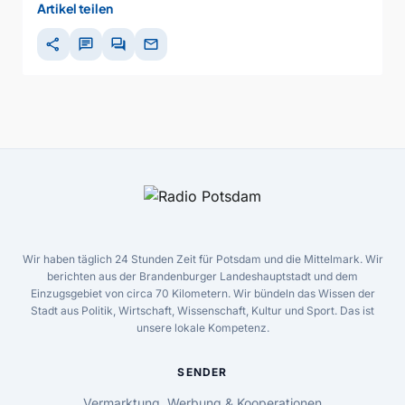
Artikel teilen
share
chat
forum
mail
Wir haben täglich 24 Stunden Zeit für Potsdam und die Mittelmark. Wir
berichten aus der Brandenburger Landeshauptstadt und dem
Einzugsgebiet von circa 70 Kilometern. Wir bündeln das Wissen der
Stadt aus Politik, Wirtschaft, Wissenschaft, Kultur und Sport. Das ist
unsere lokale Kompetenz.
SENDER
Vermarktung, Werbung & Kooperationen