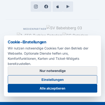
MEDIENPARTNER
Cookie-Einstellungen
Wir nutzen notwendige Cookies fuer den Betrieb der
Webseite. Optionale Dienste helfen uns,
Komfortfunktionen, Karten und Ticket-Widgets
bereitzustellen.
Nur notwendige
© 2026 Radio Potsdam. Webseite entwickelt durch die
Medienagentur
Einstellungen
Babelsberg
Barrierefreiheitserklärung
AGB
Datenschutz
Impressum
Alle akzeptieren
Cookie-Einstellungen