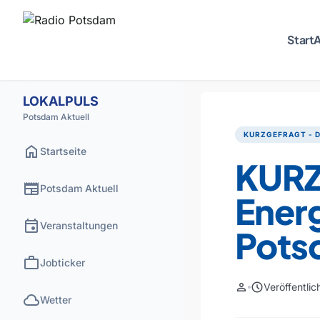
Start
A
LOKALPULS
Potsdam Aktuell
KURZGEFRAGT - D
home
Startseite
KURZ
newspaper
Potsdam Aktuell
Ener
event
Veranstaltungen
Pots
work
Jobticker
person
schedule
Veröffentli
cloud
Wetter