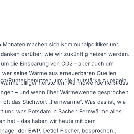
n Monaten machen sich Kommunalpolitiker und
edanken darüber, wie wir zukünftig heizen werden.
i um die Einsparung von CO2 – aber auch um
: wer seine Wärme aus erneuerbaren Quellen
och/Runter benutzen, um die Lautstärke zu regeln.
 Wärme billiger herstellen. Wärmewende heißt das
fangen – und wenn über Wärmewende gesprochen
ch oft das Stichwort „Fernwärme“. Was das ist, wie
ert und was Potsdam in Sachen Fernwärme alles
en hat – das haben wir heute mit dem
ager der EWP, Detlef Fischer, besprochen…