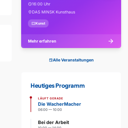
16:00 Uhr
schedule
DAS MINSK Kunsthaus
location_on
confirmation_number
Kunst
arrow_forward
Mehr erfahren
Alle Veranstaltungen
event
Heutiges Programm
LÄUFT GERADE
Die WacherMacher
06:00 — 10:00
Bei der Arbeit
10:00 — 14:00