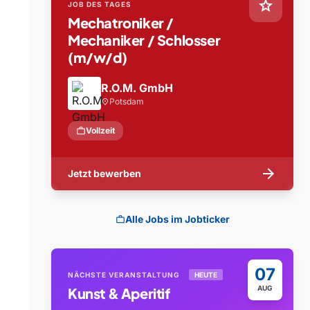
star
JOB DES TAGES
Mechatroniker /
Mechaniker / Schlosser
(m/w/d)
R.O.M. GmbH
Potsdam
location_on
work
Vollzeit
arrow_forward
Jetzt bewerben
Alle Jobs im Jobticker
work
07
NÄCHSTE VERANSTALTUNG
HEUTE
AUG
Kunst & Aperitif