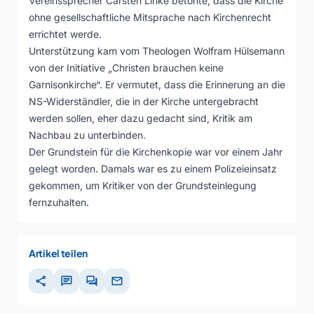
Vereinssprecher Carsten Linke betonte, dass die Kirche
ohne gesellschaftliche Mitsprache nach Kirchenrecht
errichtet werde.
Unterstützung kam vom Theologen Wolfram Hülsemann
von der Initiative „Christen brauchen keine
Garnisonkirche“. Er vermutet, dass die Erinnerung an die
NS-Widerständler, die in der Kirche untergebracht
werden sollen, eher dazu gedacht sind, Kritik am
Nachbau zu unterbinden.
Der Grundstein für die Kirchenkopie war vor einem Jahr
gelegt worden. Damals war es zu einem Polizeieinsatz
gekommen, um Kritiker von der Grundsteinlegung
fernzuhalten.
Artikel teilen
share
chat
forum
mail