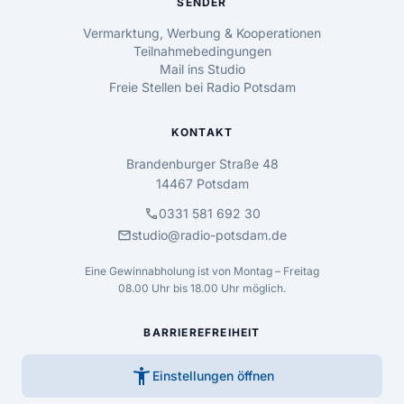
SENDER
Vermarktung, Werbung & Kooperationen
Teilnahmebedingungen
Mail ins Studio
Freie Stellen bei Radio Potsdam
KONTAKT
Brandenburger Straße 48
14467 Potsdam
call
0331 581 692 30
mail
studio@radio-potsdam.de
Eine Gewinnabholung ist von Montag – Freitag
08.00 Uhr bis 18.00 Uhr möglich.
BARRIEREFREIHEIT
accessibility_new
Einstellungen öffnen