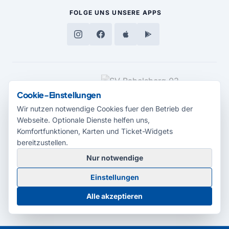
FOLGE UNS
UNSERE APPS
MEDIENPARTNER
Cookie-Einstellungen
Wir nutzen notwendige Cookies fuer den Betrieb der
Webseite. Optionale Dienste helfen uns,
Komfortfunktionen, Karten und Ticket-Widgets
bereitzustellen.
Nur notwendige
© 2026 Radio Potsdam. Webseite entwickelt durch die
Medienagentur
Einstellungen
Babelsberg
Barrierefreiheitserklärung
AGB
Datenschutz
Impressum
Alle akzeptieren
Cookie-Einstellungen