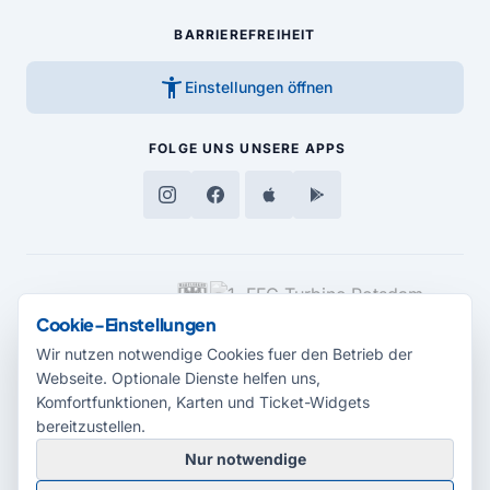
BARRIEREFREIHEIT
accessibility_new
Einstellungen öffnen
FOLGE UNS
UNSERE APPS
MEDIENPARTNER
Cookie-Einstellungen
Wir nutzen notwendige Cookies fuer den Betrieb der
Webseite. Optionale Dienste helfen uns,
Komfortfunktionen, Karten und Ticket-Widgets
bereitzustellen.
Nur notwendige
© 2026 Radio Potsdam. Webseite entwickelt durch die
Medienagentur