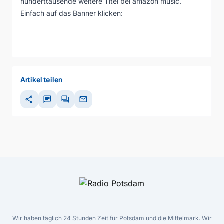
hunderttausende weitere Titel bei amazon music.
Einfach auf das Banner klicken:
Artikel teilen
share
chat
forum
mail
Wir haben täglich 24 Stunden Zeit für Potsdam und die Mittelmark. Wir