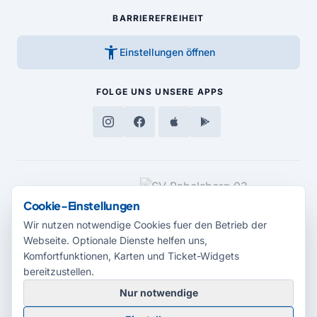
BARRIEREFREIHEIT
accessibility_new
Einstellungen öffnen
FOLGE UNS
UNSERE APPS
MEDIENPARTNER
Cookie-Einstellungen
Wir nutzen notwendige Cookies fuer den Betrieb der
Webseite. Optionale Dienste helfen uns,
Komfortfunktionen, Karten und Ticket-Widgets
bereitzustellen.
Nur notwendige
© 2026 Radio Potsdam. Webseite entwickelt durch die
Medienagentur