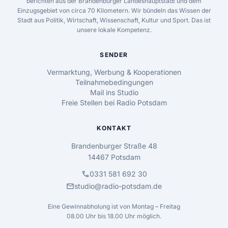
berichten aus der Brandenburger Landeshauptstadt und dem
Einzugsgebiet von circa 70 Kilometern. Wir bündeln das Wissen der
Stadt aus Politik, Wirtschaft, Wissenschaft, Kultur und Sport. Das ist
unsere lokale Kompetenz.
SENDER
Vermarktung, Werbung & Kooperationen
Teilnahmebedingungen
Mail ins Studio
Freie Stellen bei Radio Potsdam
KONTAKT
Brandenburger Straße 48
14467 Potsdam
call
0331 581 692 30
mail
studio@radio-potsdam.de
Eine Gewinnabholung ist von Montag – Freitag
08.00 Uhr bis 18.00 Uhr möglich.