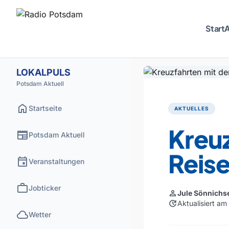
Start
A
LOKALPULS
Potsdam Aktuell
home
Startseite
AKTUELLES
Kreu
newspaper
Potsdam Aktuell
Reise
event
Veranstaltungen
work
Jobticker
person
Jule Sönnichs
update
Aktualisiert a
cloud
Wetter