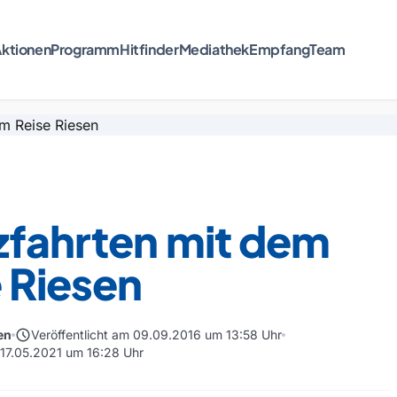
ktionen
Programm
Hitfinder
Mediathek
Empfang
Team
zfahrten mit dem
 Riesen
schedule
en
Veröffentlicht am 09.09.2016 um 13:58 Uhr
m 17.05.2021 um 16:28 Uhr