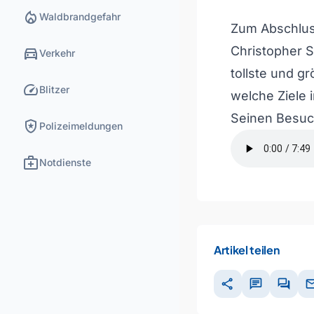
local_fire_department
Waldbrandgefahr
Zum Abschlus
directions_car
Christopher S
Verkehr
tollste und g
speed
Blitzer
welche Ziele 
Seinen Besuc
local_police
Polizeimeldungen
medical_services
Notdienste
Artikel teilen
share
chat
forum
ma