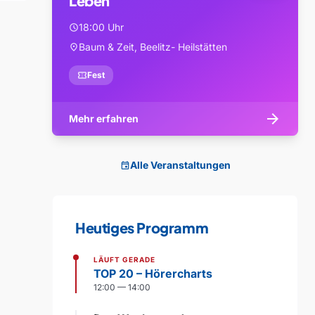
Leben
18:00 Uhr
schedule
Baum & Zeit, Beelitz- Heilstätten
location_on
confirmation_number
Fest
arrow_forward
Mehr erfahren
Alle Veranstaltungen
event
Heutiges Programm
LÄUFT GERADE
TOP 20 – Hörercharts
12:00 — 14:00