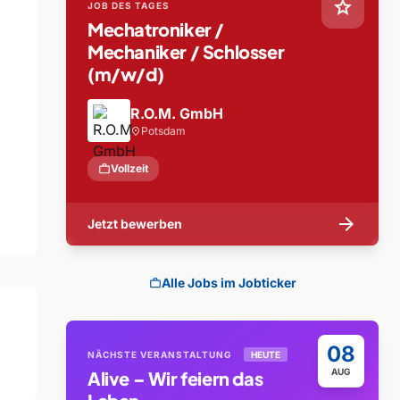
star
JOB DES TAGES
Mechatroniker /
Mechaniker / Schlosser
(m/w/d)
R.O.M. GmbH
Potsdam
location_on
work
Vollzeit
arrow_forward
Jetzt bewerben
Alle Jobs im Jobticker
work
08
NÄCHSTE VERANSTALTUNG
HEUTE
AUG
Alive – Wir feiern das