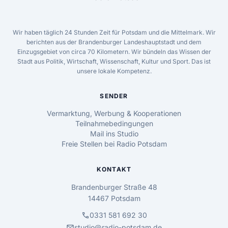
Wir haben täglich 24 Stunden Zeit für Potsdam und die Mittelmark. Wir
berichten aus der Brandenburger Landeshauptstadt und dem
Einzugsgebiet von circa 70 Kilometern. Wir bündeln das Wissen der
Stadt aus Politik, Wirtschaft, Wissenschaft, Kultur und Sport. Das ist
unsere lokale Kompetenz.
SENDER
Vermarktung, Werbung & Kooperationen
Teilnahmebedingungen
Mail ins Studio
Freie Stellen bei Radio Potsdam
KONTAKT
Brandenburger Straße 48
14467 Potsdam
call
0331 581 692 30
mail
studio@radio-potsdam.de