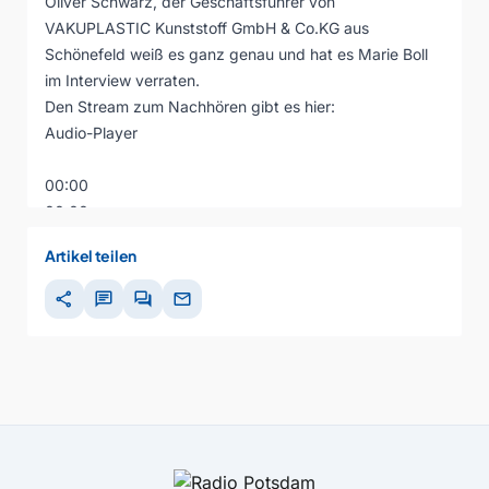
Oliver Schwarz, der Geschäftsführer von
VAKUPLASTIC Kunststoff GmbH & Co.KG aus
Schönefeld weiß es ganz genau und hat es Marie Boll
im Interview verraten.
Den Stream zum Nachhören gibt es hier:
Audio-Player
00:00
00:00
00:00
Artikel teilen
share
chat
forum
mail