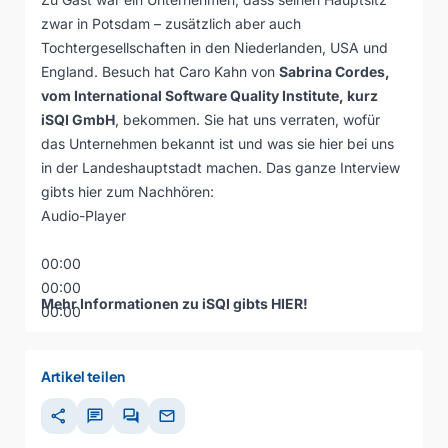
zwar in Potsdam – zusätzlich aber auch
Tochtergesellschaften in den Niederlanden, USA und
England. Besuch hat Caro Kahn von
Sabrina Cordes,
vom International Software Quality Institute, kurz
iSQI GmbH
, bekommen. Sie hat uns verraten, wofür
das Unternehmen bekannt ist und was sie hier bei uns
in der Landeshauptstadt machen. Das ganze Interview
gibts hier zum Nachhören:
Audio-Player
00:00
00:00
Mehr Informationen zu iSQI gibts
HIER
!
00:00
Artikel teilen
share
chat
forum
mail