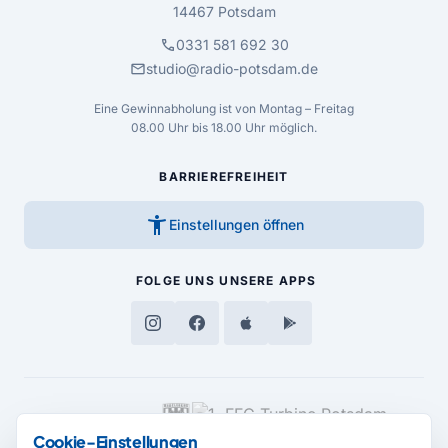
14467 Potsdam
call
0331 581 692 30
mail
studio@radio-potsdam.de
Eine Gewinnabholung ist von Montag – Freitag
08.00 Uhr bis 18.00 Uhr möglich.
BARRIEREFREIHEIT
accessibility_new
Einstellungen öffnen
FOLGE UNS
UNSERE APPS
MEDIENPARTNER
Cookie-Einstellungen