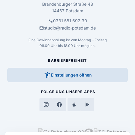
Brandenburger Straße 48
14467 Potsdam
call
0331 581 692 30
mail
studio@radio-potsdam.de
Eine Gewinnabholung ist von Montag – Freitag
08.00 Uhr bis 18.00 Uhr möglich.
BARRIEREFREIHEIT
accessibility_new
Einstellungen öffnen
FOLGE UNS
UNSERE APPS
MEDIENPARTNER