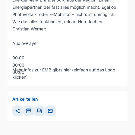
Energiepartner, der fast alles möglich macht. Egal ob
Photovoltaik oder E-Mobilität – nichts ist unmöglich.
Wie das alles funktioniert, erklärt Herr Jochen –
Christian Werner:
Audio-Player
00:00
00:00
Mehr Infos zur EMB gibts hier (einfach auf das Logo
00:00
klicken)
Artikel teilen
share
chat
forum
mail