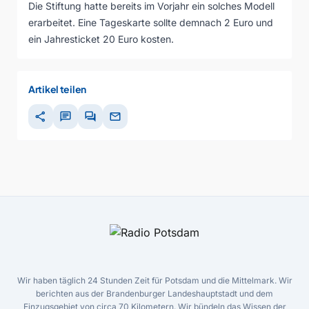
Die Stiftung hatte bereits im Vorjahr ein solches Modell
erarbeitet. Eine Tageskarte sollte demnach 2 Euro und
ein Jahresticket 20 Euro kosten.
Artikel teilen
share
chat
forum
mail
Wir haben täglich 24 Stunden Zeit für Potsdam und die Mittelmark. Wir
berichten aus der Brandenburger Landeshauptstadt und dem
Einzugsgebiet von circa 70 Kilometern. Wir bündeln das Wissen der