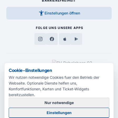
BARRIEREFREIHEIT
accessibility_new
Einstellungen öffnen
FOLGE UNS
UNSERE APPS
MEDIENPARTNER
Cookie-Einstellungen
Wir nutzen notwendige Cookies fuer den Betrieb der
Webseite. Optionale Dienste helfen uns,
Komfortfunktionen, Karten und Ticket-Widgets
bereitzustellen.
Nur notwendige
© 2026 Radio Potsdam. Webseite entwickelt durch die
Medienagentur
Einstellungen
Babelsberg