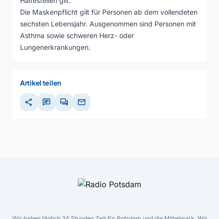
Haltestellen gilt.
Die Maskenpflicht gilt für Personen ab dem vollendeten
sechsten Lebensjahr. Ausgenommen sind Personen mit
Asthma sowie schweren Herz- oder
Lungenerkrankungen.
Artikel teilen
share
chat
forum
mail
Wir haben täglich 24 Stunden Zeit für Potsdam und die Mittelmark. Wir