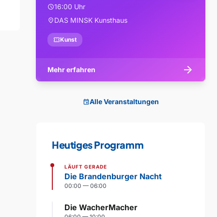
16:00 Uhr
schedule
DAS MINSK Kunsthaus
location_on
confirmation_number
Kunst
arrow_forward
Mehr erfahren
Alle Veranstaltungen
event
Heutiges Programm
LÄUFT GERADE
Die Brandenburger Nacht
00:00 — 06:00
Die WacherMacher
06:00 — 10:00