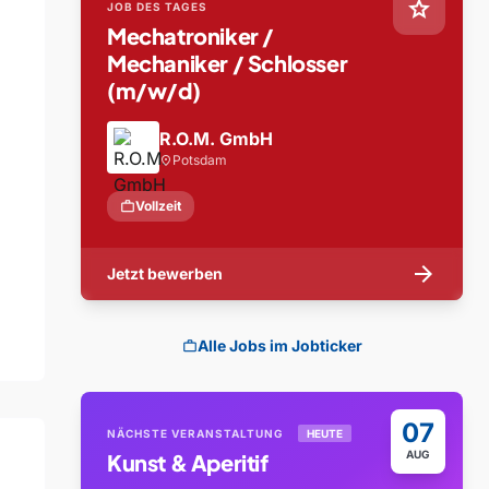
star
JOB DES TAGES
Mechatroniker /
Mechaniker / Schlosser
(m/w/d)
R.O.M. GmbH
Potsdam
location_on
work
Vollzeit
arrow_forward
Jetzt bewerben
Alle Jobs im Jobticker
work
07
NÄCHSTE VERANSTALTUNG
HEUTE
AUG
Kunst & Aperitif