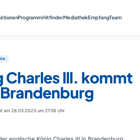
ktionen
Programm
Hitfinder
Mediathek
Empfang
Team
TEN
 Charles lll. kommt
 Brandenburg
cht am 28.03.2023 um 21:56 Uhr
er englische König Charles III in Brandenburg