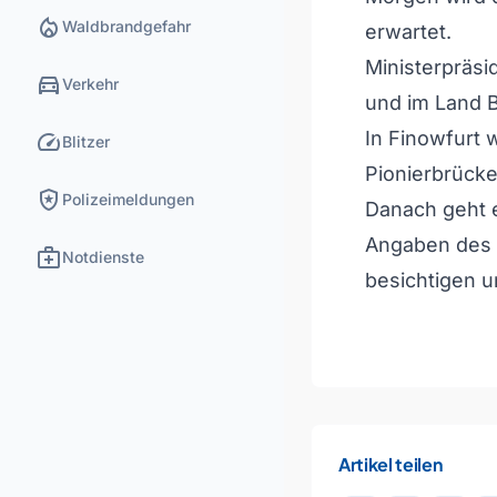
local_fire_department
Waldbrandgefahr
erwartet.
Ministerpräsi
directions_car
Verkehr
und im Land 
speed
In Finowfurt 
Blitzer
Pionierbrücke
local_police
Polizeimeldungen
Danach geht e
Angaben des 
medical_services
Notdienste
besichtigen u
Artikel teilen