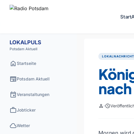
Start
A
LOKALPULS
Potsdam Aktuell
LOKALNACHRICH
home
Startseite
König
newspaper
Potsdam Aktuell
nach
event
Veranstaltungen
person
schedule
Veröffentli
work
Jobticker
cloud
Wetter
Morgen wird d