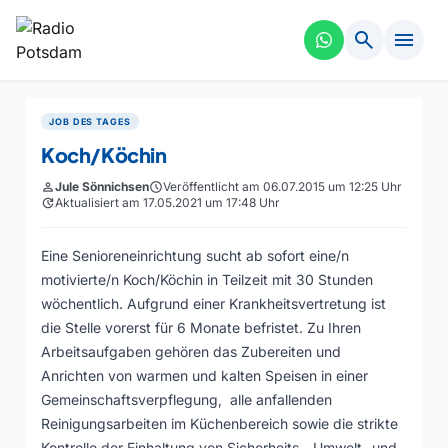
search
menu
JOB DES TAGES
Koch/Köchin
person
Jule Sönnichsen
schedule
Veröffentlicht am 06.07.2015 um 12:25 Uhr
update
Aktualisiert am 17.05.2021 um 17:48 Uhr
Eine Senioreneinrichtung sucht ab sofort eine/n
motivierte/n Koch/Köchin in Teilzeit mit 30 Stunden
wöchentlich. Aufgrund einer Krankheitsvertretung ist
die Stelle vorerst für 6 Monate befristet. Zu Ihren
Arbeitsaufgaben gehören das Zubereiten und
Anrichten von warmen und kalten Speisen in einer
Gemeinschaftsverpflegung, alle anfallenden
Reinigungsarbeiten im Küchenbereich sowie die strikte
Kontrolle der Einhaltung von Sicherheits-, Umwelt- und