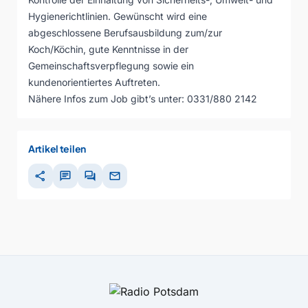
Hygienerichtlinien. Gewünscht wird eine
abgeschlossene Berufsausbildung zum/zur
Koch/Köchin, gute Kenntnisse in der
Gemeinschaftsverpflegung sowie ein
kundenorientiertes Auftreten.
Nähere Infos zum Job gibt’s unter: 0331/880 2142
Artikel teilen
share
chat
forum
mail