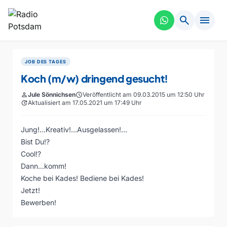
search
menu
JOB DES TAGES
Koch (m/w) dringend gesucht!
person
Jule Sönnichsen
schedule
Veröffentlicht am 09.03.2015 um 12:50 Uhr
update
Aktualisiert am 17.05.2021 um 17:49 Uhr
Jung!…Kreativ!…Ausgelassen!…
Bist Du!?
Cool!?
Dann…komm!
Koche bei Kades! Bediene bei Kades!
Jetzt!
Bewerben!