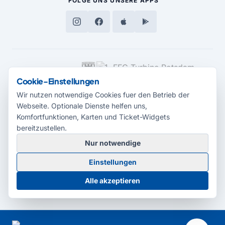
FOLGE UNS
UNSERE APPS
MEDIENPARTNER
Cookie-Einstellungen
Wir nutzen notwendige Cookies fuer den Betrieb der
Webseite. Optionale Dienste helfen uns,
Komfortfunktionen, Karten und Ticket-Widgets
bereitzustellen.
Nur notwendige
© 2026 Radio Potsdam. Webseite entwickelt durch die
Medienagentur
Einstellungen
Babelsberg
Barrierefreiheitserklärung
AGB
Datenschutz
Impressum
Alle akzeptieren
Cookie-Einstellungen