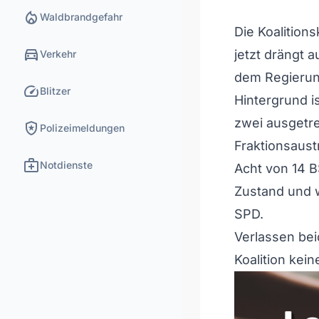
local_fire_department
Waldbrandgefahr
Die Koalitions
directions_car
jetzt drängt a
Verkehr
dem Regierun
speed
Blitzer
Hintergrund is
zwei ausgetr
local_police
Polizeimeldungen
Fraktionsaustr
medical_services
Notdienste
Acht von 14 
Zustand und w
SPD.
Verlassen bei
Koalition kei