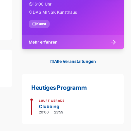
16:00 Uhr
schedule
DAS MINSK Kunsthaus
location_on
confirmation_number
Kunst
arrow_forward
Mehr erfahren
Alle Veranstaltungen
event
Heutiges Programm
LÄUFT GERADE
Clubbing
20:00 — 23:59