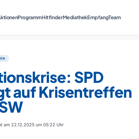
ktionen
Programm
Hitfinder
Mediathek
Empfang
Team
TEN
tionskrise: SPD
t auf Krisentreffen
BSW
cht am 22.12.2025 um 05:22 Uhr