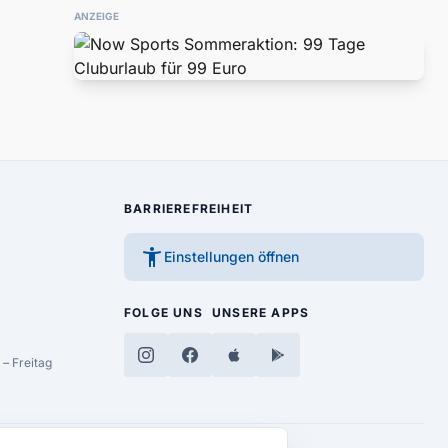
ANZEIGE
BARRIEREFREIHEIT
accessibility_new
Einstellungen öffnen
FOLGE UNS
UNSERE APPS
– Freitag