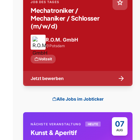
star
JOB DES TAGES
Mechatroniker /
Mechaniker / Schlosser
(m/w/d)
R.O.M. GmbH
Potsdam
location_on
work
Vollzeit
arrow_forward
Jetzt bewerben
Alle Jobs im Jobticker
work
07
NÄCHSTE VERANSTALTUNG
HEUTE
AUG
Kunst & Aperitif