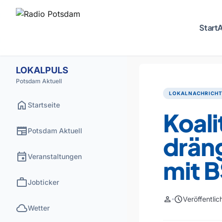
Start
A
LOKALPULS
Potsdam Aktuell
LOKALNACHRICH
home
Startseite
Koali
newspaper
Potsdam Aktuell
dräng
event
Veranstaltungen
mit 
work
Jobticker
person
schedule
Veröffentli
cloud
Wetter