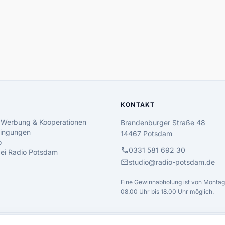
KONTAKT
 Werbung & Kooperationen
Brandenburger Straße 48
ingungen
14467 Potsdam
o
call
0331 581 692 30
 bei Radio Potsdam
mail
studio@radio-potsdam.de
Eine Gewinnabholung ist von Montag 
08.00 Uhr bis 18.00 Uhr möglich.