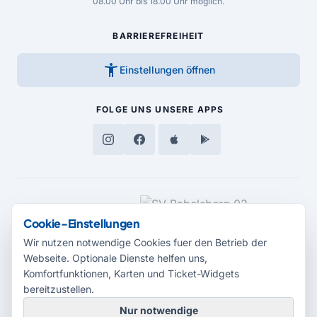
08.00 Uhr bis 18.00 Uhr möglich.
BARRIEREFREIHEIT
accessibility_new
Einstellungen öffnen
FOLGE UNS
UNSERE APPS
MEDIENPARTNER
Cookie-Einstellungen
Wir nutzen notwendige Cookies fuer den Betrieb der
Webseite. Optionale Dienste helfen uns,
Komfortfunktionen, Karten und Ticket-Widgets
bereitzustellen.
Nur notwendige