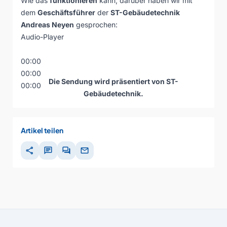
Wie das
funktionieren
kann, darüber haben wir mit
dem
Geschäftsführer
der
ST-Gebäudetechnik
Andreas Neyen
gesprochen:
Audio-Player
00:00
00:00
Die Sendung wird präsentiert von ST-
00:00
Gebäudetechnik.
Artikel teilen
share
chat
forum
mail