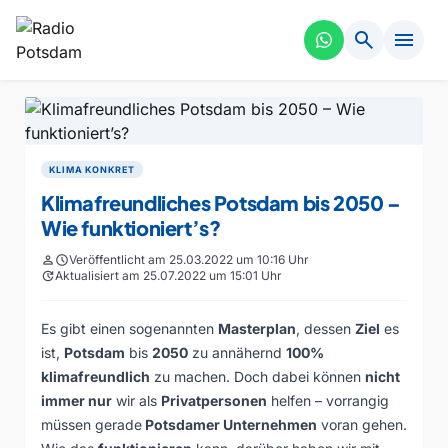
search
menu
KLIMA KONKRET
Klimafreundliches Potsdam bis 2050 –
Wie funktioniert’s?
person
schedule
Veröffentlicht am 25.03.2022 um 10:16 Uhr
update
Aktualisiert am 25.07.2022 um 15:01 Uhr
Es gibt einen sogenannten
Masterplan
, dessen
Ziel
es
ist,
Potsdam
bis
2050
zu annähernd
100%
klimafreundlich
zu machen. Doch dabei können
nicht
immer nur
wir als
Privatpersonen
helfen – vorrangig
müssen gerade
Potsdamer Unternehmen
voran gehen.