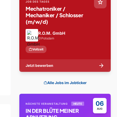
star
JOB DES TAGES
Mechatroniker /
Mechaniker / Schlosser
(m/w/d)
R.O.M. GmbH
Potsdam
location_on
work
Vollzeit
arrow_forward
Jetzt bewerben
Alle Jobs im Jobticker
work
06
NÄCHSTE VERANSTALTUNG
HEUTE
AUG
IN DER BLÜTE MEINER