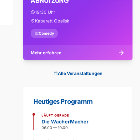
ABNUTZUNG
19:30 Uhr
schedule
Kabarett Obelisk
location_on
confirmation_number
Comedy
arrow_forward
Mehr erfahren
Alle Veranstaltungen
event
Heutiges Programm
LÄUFT GERADE
Die WacherMacher
06:00 — 10:00