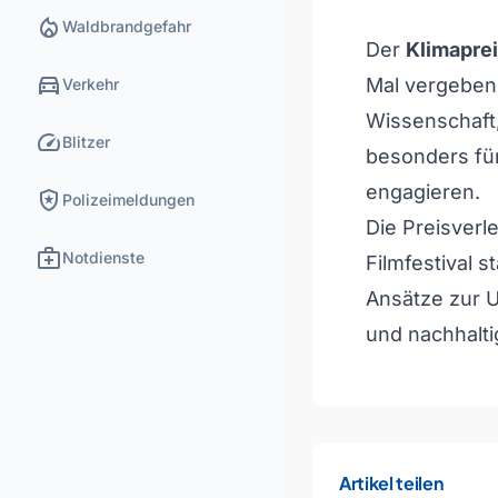
local_fire_department
Waldbrandgefahr
Der
Klimapre
directions_car
Mal vergeben
Verkehr
Wissenschaft,
speed
Blitzer
besonders für
engagieren.
local_police
Polizeimeldungen
Die Preisver
medical_services
Notdienste
Filmfestival 
Ansätze zur 
und nachhalti
Artikel teilen