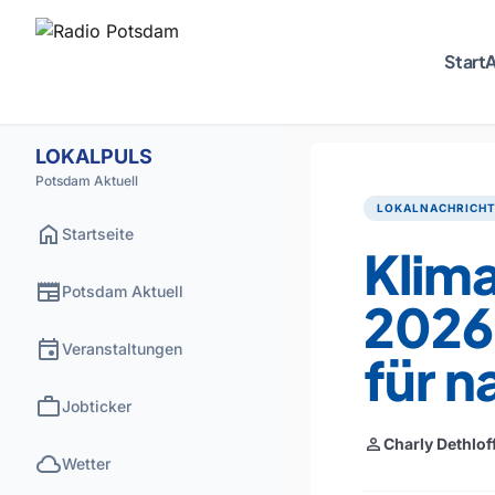
Start
A
LOKALPULS
Potsdam Aktuell
LOKALNACHRICH
home
Startseite
Klim
newspaper
Potsdam Aktuell
2026
event
Veranstaltungen
für n
work
Jobticker
person
Charly Dethlof
cloud
Wetter