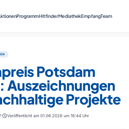
ktionen
Programm
Hitfinder
Mediathek
Empfang
Team
TEN
apreis Potsdam
: Auszeichnungen
achhaltige Projekte
schedule
f
Veröffentlicht am 01.06.2026 um 16:44 Uhr