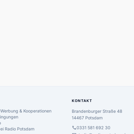
KONTAKT
 Werbung & Kooperationen
Brandenburger Straße 48
ingungen
14467 Potsdam
o
call
0331 581 692 30
 bei Radio Potsdam