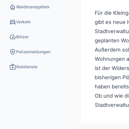
local_fire_department
Waldbrandgefahr
Für die Klein
directions_car
gibt es neue 
Verkehr
Stadtverwaltu
speed
Blitzer
geplanten Wo
Außerdem soll
local_police
Polizeimeldungen
Wohnungen auf
medical_services
Notdienste
ist der Wider
bisherigen Plä
haben bereit
Ob und wie di
Stadtverwalt