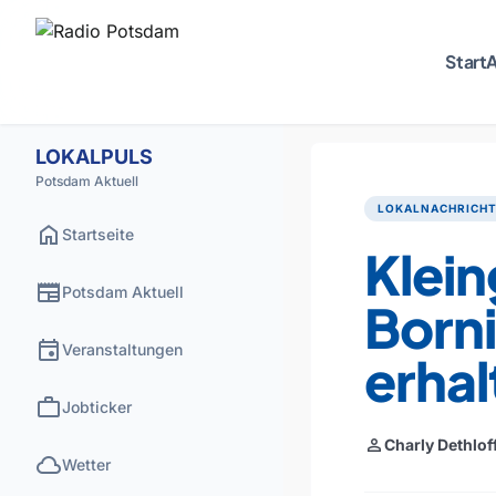
Start
A
LOKALPULS
Potsdam Aktuell
LOKALNACHRICH
home
Startseite
Klein
newspaper
Potsdam Aktuell
Born
event
Veranstaltungen
erhal
work
Jobticker
person
Charly Dethlof
cloud
Wetter