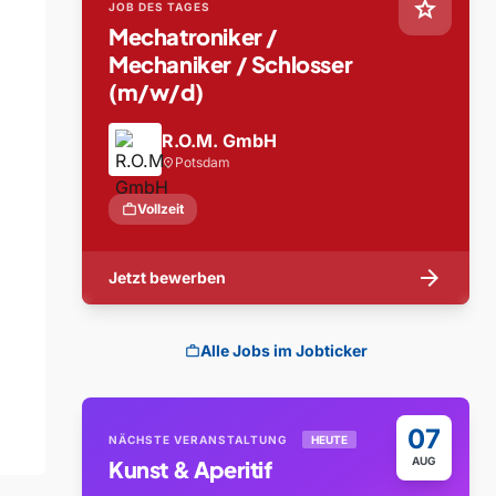
star
JOB DES TAGES
Mechatroniker /
Mechaniker / Schlosser
(m/w/d)
R.O.M. GmbH
Potsdam
location_on
work
Vollzeit
arrow_forward
Jetzt bewerben
Alle Jobs im Jobticker
work
07
NÄCHSTE VERANSTALTUNG
HEUTE
AUG
Kunst & Aperitif