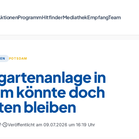
ktionen
Programm
Hitfinder
Mediathek
Empfang
Team
TEN
POTSDAM
gartenanlage in
im könnte doch
ten bleiben
schedule
f
Veröffentlicht am 09.07.2026 um 16:19 Uhr