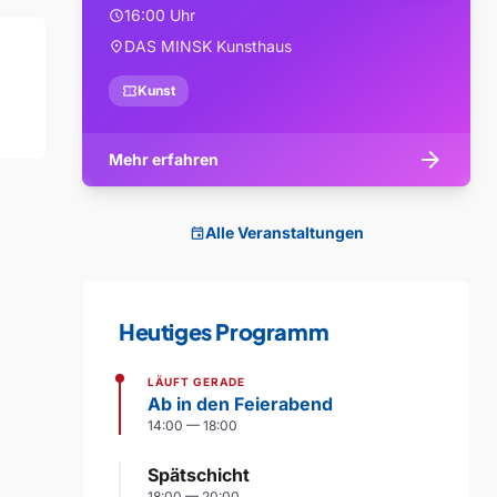
16:00 Uhr
schedule
DAS MINSK Kunsthaus
location_on
confirmation_number
Kunst
arrow_forward
Mehr erfahren
Alle Veranstaltungen
event
Heutiges Programm
LÄUFT GERADE
Ab in den Feierabend
14:00 — 18:00
Spätschicht
18:00 — 20:00