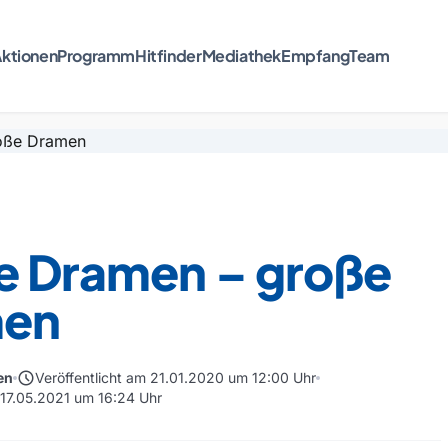
ktionen
Programm
Hitfinder
Mediathek
Empfang
Team
ne Dramen – große
men
schedule
en
Veröffentlicht am 21.01.2020 um 12:00 Uhr
m 17.05.2021 um 16:24 Uhr