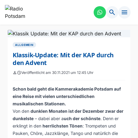
search
menu
ALLGEMEIN
Klassik-Update: Mit der KAP durch
den Advent
person
schedule
Veröffentlicht am 30.11.2021 um 12:45 Uhr
Schon bald geht die Kammerakademie Potsdam auf
eine Reise mit vielen unterschiedlichen
musikalischen Stationen.
Von den
dunklen Monaten ist der Dezember zwar der
dunkelste
– dabei aber a
uch der schönste
. Denn er
erklingt in den
herrlichsten Tönen
: Trompeten und
Pauken, Chöre, Jazzklänge, Tango und natürlich die