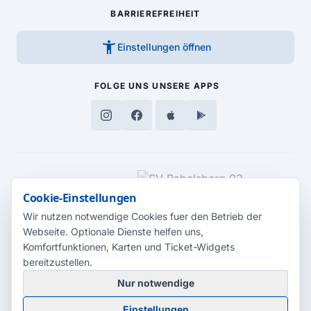
BARRIEREFREIHEIT
accessibility_new
Einstellungen öffnen
FOLGE UNS
UNSERE APPS
MEDIENPARTNER
Cookie-Einstellungen
Wir nutzen notwendige Cookies fuer den Betrieb der
Webseite. Optionale Dienste helfen uns,
Komfortfunktionen, Karten und Ticket-Widgets
bereitzustellen.
Nur notwendige
© 2026 Radio Potsdam. Webseite entwickelt durch die
Medienagentur
Einstellungen
Babelsberg