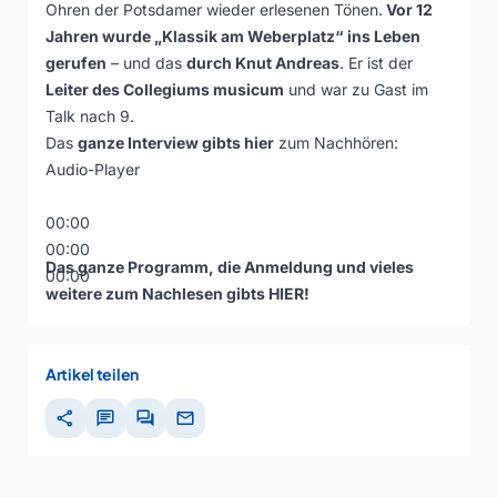
Ohren der Potsdamer wieder erlesenen Tönen.
Vor 12
Jahren wurde „Klassik am Weberplatz“ ins Leben
gerufen
– und das
durch Knut Andreas
. Er ist der
Leiter des Collegiums musicum
und war zu Gast im
Talk nach 9.
Das
ganze Interview gibts hier
zum Nachhören:
Audio-Player
00:00
00:00
Das ganze Programm, die Anmeldung und vieles
00:00
weitere zum Nachlesen gibts
HIER
!
Artikel teilen
share
chat
forum
mail