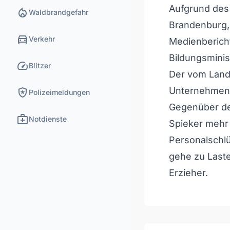
Aufgrund des 
local_fire_department
Waldbrandgefahr
Brandenburg, 
directions_car
Verkehr
Medienbericht
Bildungsminis
speed
Blitzer
Der vom Land
local_police
Unternehmen 
Polizeimeldungen
Gegenüber de
medical_services
Notdienste
Spieker mehr
Personalschlü
gehe zu Laste
Erzieher.