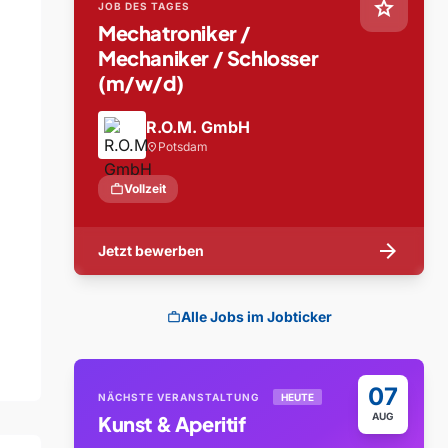
star
JOB DES TAGES
Mechatroniker /
Mechaniker / Schlosser
(m/w/d)
R.O.M. GmbH
Potsdam
location_on
work
Vollzeit
arrow_forward
Jetzt bewerben
Alle Jobs im Jobticker
work
07
NÄCHSTE VERANSTALTUNG
HEUTE
AUG
Kunst & Aperitif