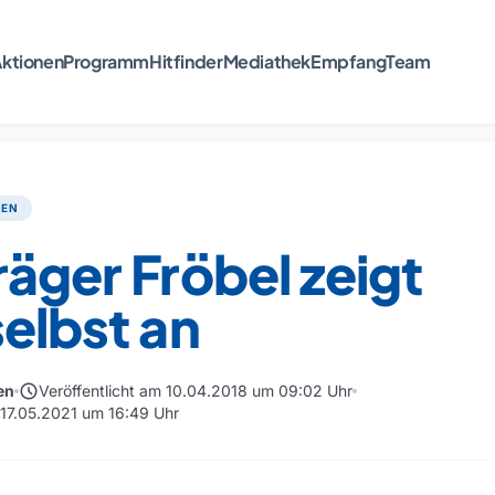
ktionen
Programm
Hitfinder
Mediathek
Empfang
Team
TEN
räger Fröbel zeigt
selbst an
schedule
en
Veröffentlicht am 10.04.2018 um 09:02 Uhr
m 17.05.2021 um 16:49 Uhr