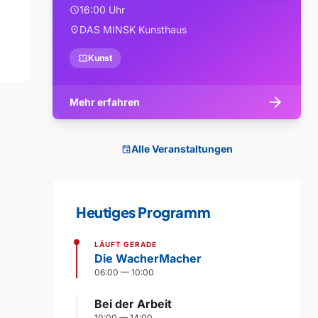
16:00 Uhr
schedule
DAS MINSK Kunsthaus
location_on
confirmation_number
Kunst
arrow_forward
Mehr erfahren
Alle Veranstaltungen
event
Heutiges Programm
LÄUFT GERADE
Die WacherMacher
06:00 — 10:00
Bei der Arbeit
10:00 — 14:00