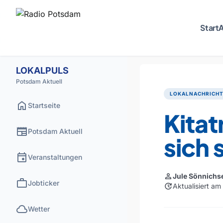
Start
A
LOKALPULS
Potsdam Aktuell
LOKALNACHRICH
home
Startseite
Kitat
newspaper
Potsdam Aktuell
sich 
event
Veranstaltungen
person
Jule Sönnichs
work
Jobticker
update
Aktualisiert a
cloud
Wetter