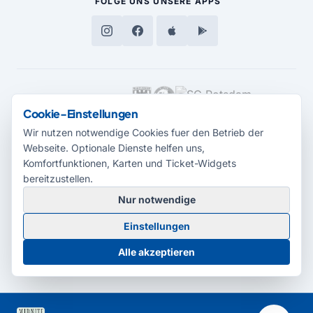
FOLGE UNS
UNSERE APPS
MEDIENPARTNER
Cookie-Einstellungen
Wir nutzen notwendige Cookies fuer den Betrieb der
Webseite. Optionale Dienste helfen uns,
Komfortfunktionen, Karten und Ticket-Widgets
bereitzustellen.
Nur notwendige
© 2026 Radio Potsdam. Webseite entwickelt durch die
Medienagentur
Einstellungen
Babelsberg
Barrierefreiheitserklärung
AGB
Datenschutz
Impressum
Alle akzeptieren
Cookie-Einstellungen