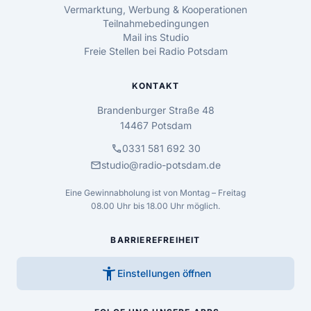
Vermarktung, Werbung & Kooperationen
Teilnahmebedingungen
Mail ins Studio
Freie Stellen bei Radio Potsdam
KONTAKT
Brandenburger Straße 48
14467 Potsdam
call
0331 581 692 30
mail
studio@radio-potsdam.de
Eine Gewinnabholung ist von Montag – Freitag
08.00 Uhr bis 18.00 Uhr möglich.
BARRIEREFREIHEIT
accessibility_new
Einstellungen öffnen