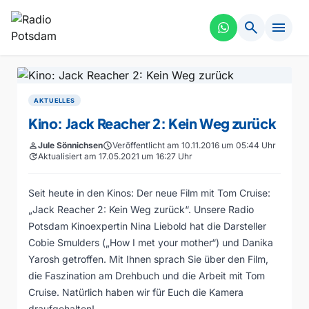
search
menu
AKTUELLES
Kino: Jack Reacher 2: Kein Weg zurück
person
Jule Sönnichsen
schedule
Veröffentlicht am 10.11.2016 um 05:44 Uhr
update
Aktualisiert am 17.05.2021 um 16:27 Uhr
Seit heute in den Kinos: Der neue Film mit Tom Cruise:
„Jack Reacher 2: Kein Weg zurück“. Unsere Radio
Potsdam Kinoexpertin Nina Liebold hat die Darsteller
Cobie Smulders („How I met your mother“) und Danika
Yarosh getroffen. Mit Ihnen sprach Sie über den Film,
die Faszination am Drehbuch und die Arbeit mit Tom
Cruise. Natürlich haben wir für Euch die Kamera
draufgehalten!