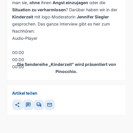
man sie,
ohne
ihnen
Angst einzujagen
oder die
Situation zu verharmlosen
? Darüber haben wir in der
Kinderzeit
mit logo-Moderatorin
Jennifer Siegler
gesprochen. Das ganze Interview gibt es hier zum
Nachhören:
Audio-Player
00:00
00:00
Die Sendereihe „Kinderzeit“ wird präsentiert von
00:00
Pinocchio.
Artikel teilen
share
chat
forum
mail