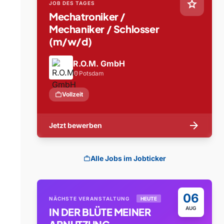
star
JOB DES TAGES
Mechatroniker /
Mechaniker / Schlosser
(m/w/d)
R.O.M. GmbH
Potsdam
location_on
work
Vollzeit
arrow_forward
Jetzt bewerben
Alle Jobs im Jobticker
work
06
NÄCHSTE VERANSTALTUNG
HEUTE
AUG
IN DER BLÜTE MEINER