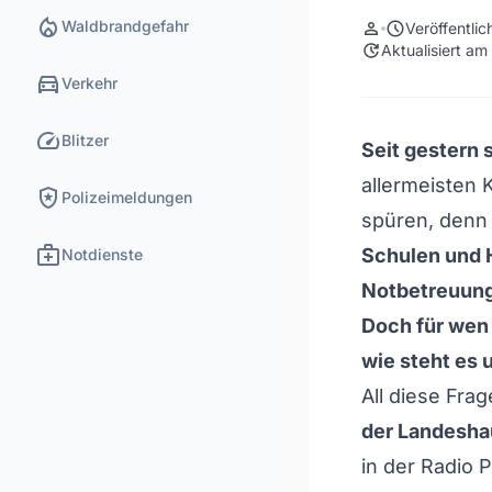
local_fire_department
Waldbrandgefahr
person
schedule
Veröffentli
update
Aktualisiert am
directions_car
Verkehr
speed
Blitzer
Seit gestern 
allermeisten 
local_police
Polizeimeldungen
spüren, denn
medical_services
Schulen und 
Notdienste
Notbetreuun
Doch für wen 
wie steht es
All diese Fra
der Landesha
in der Radio 