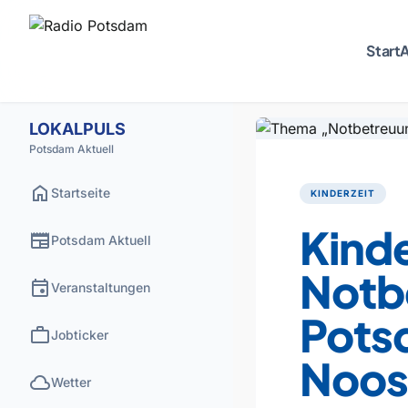
Start
A
LOKALPULS
Potsdam Aktuell
home
Startseite
KINDERZEIT
Kinde
newspaper
Potsdam Aktuell
Notb
event
Veranstaltungen
Pots
work
Jobticker
Noos
cloud
Wetter