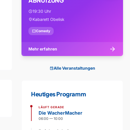
ABNUTZUNG
19:30 Uhr
schedule
Kabarett Obelisk
location_on
confirmation_number
Comedy
arrow_forward
Mehr erfahren
Alle Veranstaltungen
event
Heutiges Programm
LÄUFT GERADE
Die WacherMacher
06:00 — 10:00