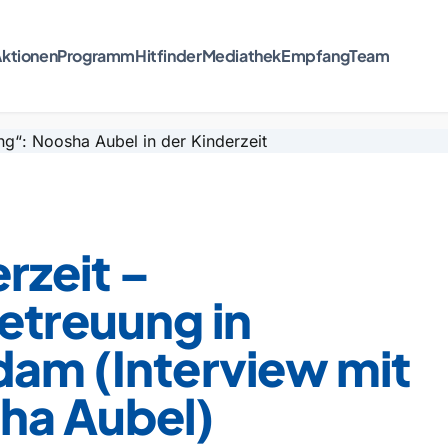
ktionen
Programm
Hitfinder
Mediathek
Empfang
Team
rzeit –
etreuung in
dam (Interview mit
ha Aubel)