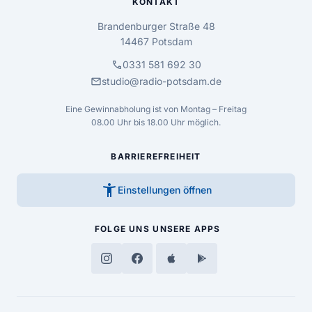
KONTAKT
Brandenburger Straße 48
14467 Potsdam
call
0331 581 692 30
mail
studio@radio-potsdam.de
Eine Gewinnabholung ist von Montag – Freitag
08.00 Uhr bis 18.00 Uhr möglich.
BARRIEREFREIHEIT
accessibility_new
Einstellungen öffnen
FOLGE UNS
UNSERE APPS