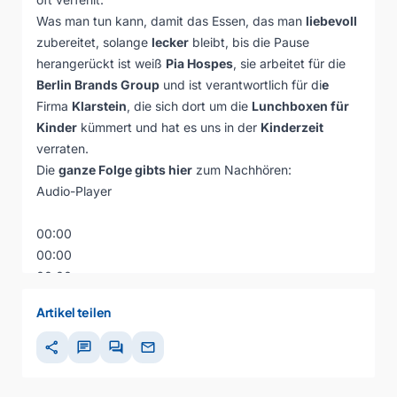
Was man tun kann, damit das Essen, das man
liebevoll
zubereitet, solange
lecker
bleibt, bis die Pause
herangerückt ist weiß
Pia Hospes
, sie arbeitet für die
Berlin Brands Group
und ist verantwortlich für di
e
Firma
Klarstein
, die sich dort um die
Lunchboxen
für
Kinder
kümmert und hat es uns in der
Kinderzeit
verraten.
Die
ganze Folge gibts hier
zum Nachhören:
Audio-Player
00:00
00:00
00:00
Artikel teilen
share
chat
forum
mail