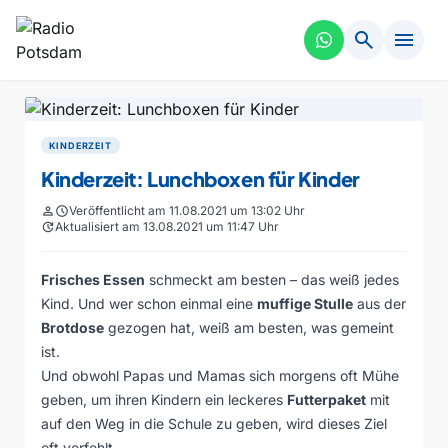
search
menu
KINDERZEIT
Kinderzeit: Lunchboxen für Kinder
person
schedule
Veröffentlicht am 11.08.2021 um 13:02 Uhr
update
Aktualisiert am 13.08.2021 um 11:47 Uhr
Frisches Essen
schmeckt am besten – das weiß jedes
Kind. Und wer schon einmal eine
muffige Stulle
aus der
Brotdose
gezogen hat, weiß am besten, was gemeint
ist.
Und obwohl Papas und Mamas sich morgens oft Mühe
geben, um ihren Kindern ein leckeres
Futterpaket
mit
auf den Weg in die Schule zu geben, wird dieses Ziel
oft verfehlt.