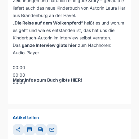
Zeichnungen und natürlich eine gute Story – genau die
liefert auch das neue Kinderbuch von Autorin Laura Hari
aus Brandenburg an der Havel.
„
Die Reise auf dem Wolkenpferd
“ heißt es und worum
es geht und wie es entstanden ist, das hat uns die
Kinderbuch-Autorin im Interview selbst verraten.
Das
ganze Interview gibts hier
zum Nachhören:
Audio-Player
00:00
00:00
Mehr Infos zum Buch gibts
HIER
!
00:00
Artikel teilen
share
chat
forum
mail