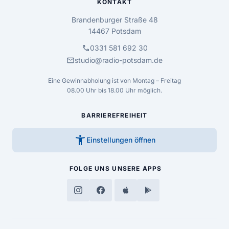
KONTAKT
Brandenburger Straße 48
14467 Potsdam
call
0331 581 692 30
mail
studio@radio-potsdam.de
Eine Gewinnabholung ist von Montag – Freitag
08.00 Uhr bis 18.00 Uhr möglich.
BARRIEREFREIHEIT
accessibility_new
Einstellungen öffnen
FOLGE UNS
UNSERE APPS