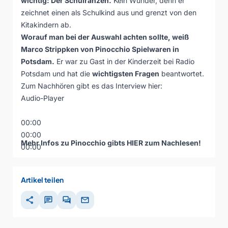
wichtig: Der Schulranzen.
Kein Wunder, denn er
zeichnet einen als Schulkind aus und grenzt von den
Kitakindern ab.
Worauf man bei der Auswahl achten sollte, weiß
Marco Strippken von
Pinocchio Spielwaren
in
Potsdam.
Er war zu Gast in der Kinderzeit bei Radio
Potsdam und hat die
wichtigsten Fragen
beantwortet.
Zum Nachhören gibt es das Interview hier:
Audio-Player
00:00
00:00
Mehr Infos zu Pinocchio gibts
HIER
zum Nachlesen!
00:00
Artikel teilen
share
chat
forum
mail