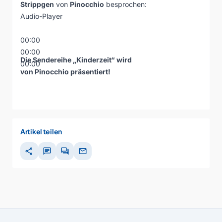
Strippgen
von
Pinocchio
besprochen:
Audio-Player
00:00
00:00
Die Sendereihe „Kinderzeit“ wird
00:00
von
Pinocchio
präsentiert!
Artikel teilen
share
chat
forum
mail