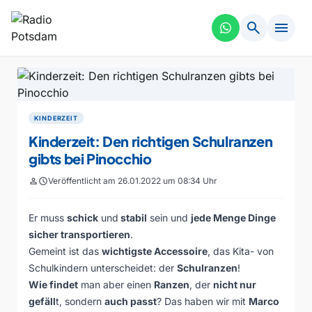
search
menu
KINDERZEIT
Kinderzeit: Den richtigen Schulranzen
gibts bei Pinocchio
person
schedule
Veröffentlicht am 26.01.2022 um 08:34 Uhr
Er muss
schick
und
stabil
sein und
jede Menge Dinge
sicher transportieren
.
Gemeint ist das
wichtigste Accessoire
, das Kita- von
Schulkindern unterscheidet: der
Schulranzen
!
Wie findet
man aber einen
Ranzen
, der
nicht nur
gefäll
t, sondern
auch passt
? Das haben wir mit
Marco