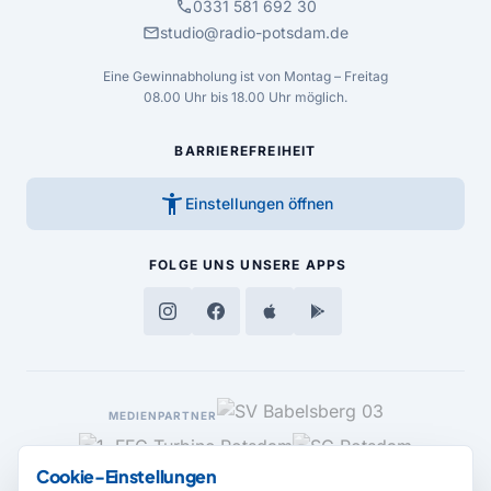
call
0331 581 692 30
mail
studio@radio-potsdam.de
Eine Gewinnabholung ist von Montag – Freitag
08.00 Uhr bis 18.00 Uhr möglich.
BARRIEREFREIHEIT
accessibility_new
Einstellungen öffnen
FOLGE UNS
UNSERE APPS
MEDIENPARTNER
Cookie-Einstellungen