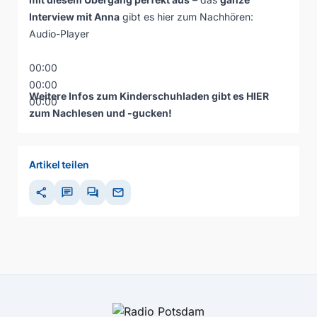
Interview mit Anna
gibt es hier zum Nachhören:
Audio-Player
00:00
00:00
Weitere Infos zum Kinderschuhladen gibt es
HIER
00:00
zum Nachlesen und -gucken!
Artikel teilen
share
chat
forum
mail