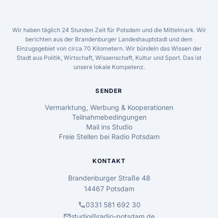
Wir haben täglich 24 Stunden Zeit für Potsdam und die Mittelmark. Wir
berichten aus der Brandenburger Landeshauptstadt und dem
Einzugsgebiet von circa 70 Kilometern. Wir bündeln das Wissen der
Stadt aus Politik, Wirtschaft, Wissenschaft, Kultur und Sport. Das ist
unsere lokale Kompetenz.
SENDER
Vermarktung, Werbung & Kooperationen
Teilnahmebedingungen
Mail ins Studio
Freie Stellen bei Radio Potsdam
KONTAKT
Brandenburger Straße 48
14467 Potsdam
call
0331 581 692 30
mail
studio@radio-potsdam.de