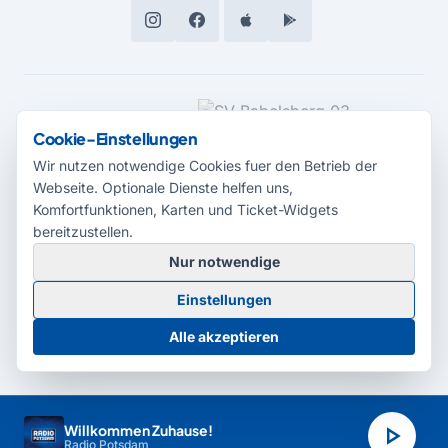
MEDIENPARTNER
Cookie-Einstellungen
Wir nutzen notwendige Cookies fuer den Betrieb der
Webseite. Optionale Dienste helfen uns,
Komfortfunktionen, Karten und Ticket-Widgets
bereitzustellen.
Nur notwendige
© 2026 Radio Potsdam. Webseite entwickelt durch die
Medienagentur
Einstellungen
Babelsberg
Barrierefreiheitserklärung
AGB
Datenschutz
Impressum
Alle akzeptieren
Cookie-Einstellungen
play_arrow
Willkommen Zuhause!
Radio Potsdam