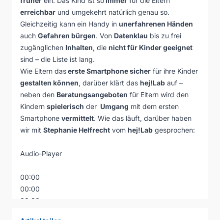
früher
ein. Das Kind ist so
immer
für die Eltern
erreichbar
und umgekehrt natürlich genau so.
Gleichzeitig kann ein Handy in
unerfahrenen Händen
auch
Gefahren bürgen
. Von
Datenklau
bis zu frei
zugänglichen
Inhalten
, die
nicht für Kinder geeignet
sind – die Liste ist lang.
Wie Eltern das
erste Smartphone sicher
für ihre Kinder
gestalten können
, darüber klärt das
hej!Lab
auf –
neben den
Beratungsangeboten
für Eltern wird den
Kindern
spielerisch
der
Umgang
mit dem ersten
Smartphone
vermittelt
. Wie das läuft, darüber haben
wir mit
Stephanie Helfrecht
vom
hej!Lab
gesprochen:
Audio-Player
00:00
00:00
00:00