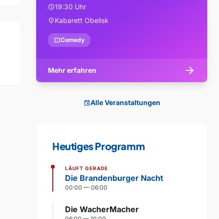
19:30 Uhr
schedule
Kabarett Obelisk
location_on
confirmation_number
Comedy
arrow_forward
Mehr erfahren
Alle Veranstaltungen
event
Heutiges Programm
LÄUFT GERADE
Die Brandenburger Nacht
00:00 — 06:00
Die WacherMacher
06:00 — 10:00