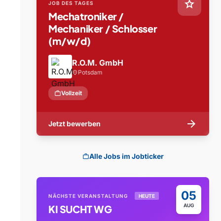
star
JOB DES TAGES
Mechatroniker /
Mechaniker / Schlosser
(m/w/d)
R.O.M. GmbH
Potsdam
location_on
work
Vollzeit
arrow_forward
Jetzt bewerben
Alle Jobs im Jobticker
work
05
NÄCHSTE VERANSTALTUNG
HEUTE
AUG
KI SUCHT WG