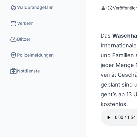
local_fire_department
Waldbrandgefahr
person
schedule
Veröffentli
directions_car
Verkehr
Das
Waschha
speed
Blitzer
International
local_police
und Familien 
Polizeimeldungen
jeder Menge 
medical_services
Notdienste
verrät Gesch
geplant sind 
geht’s ab 13 U
kostenlos.