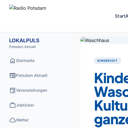
Start
A
LOKALPULS
Potsdam Aktuell
home
Startseite
KINDERZEIT
Kind
newspaper
Potsdam Aktuell
Wasc
event
Veranstaltungen
Kultu
work
Jobticker
ganze
cloud
Wetter