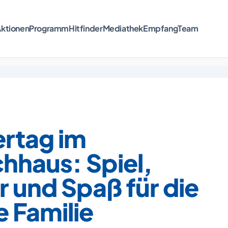
ktionen
Programm
Hitfinder
Mediathek
Empfang
Team
ertag im
hhaus: Spiel,
r und Spaß für die
 Familie