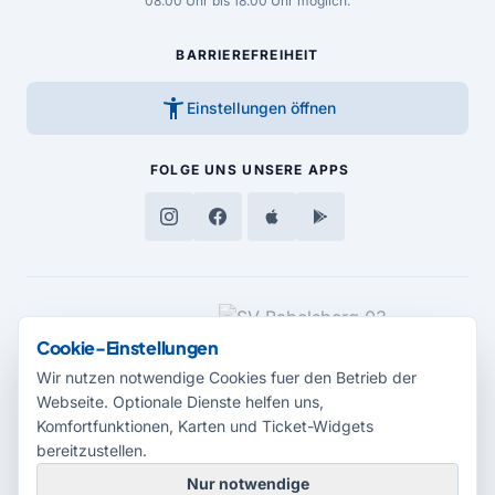
08.00 Uhr bis 18.00 Uhr möglich.
BARRIEREFREIHEIT
accessibility_new
Einstellungen öffnen
FOLGE UNS
UNSERE APPS
MEDIENPARTNER
Cookie-Einstellungen
Wir nutzen notwendige Cookies fuer den Betrieb der
Webseite. Optionale Dienste helfen uns,
Komfortfunktionen, Karten und Ticket-Widgets
bereitzustellen.
Nur notwendige