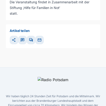
Die Veranstaltung findet in Zusammenarbeit mit der
Stiftung ‚Hilfe für Familien in Not‘
statt.
Artikel teilen
share
chat
forum
mail
Wir haben täglich 24 Stunden Zeit für Potsdam und die Mittelmark. Wir
berichten aus der Brandenburger Landeshauptstadt und dem
Einzugsgebiet von circa 70 Kilometern. Wir bündeln das Wissen der