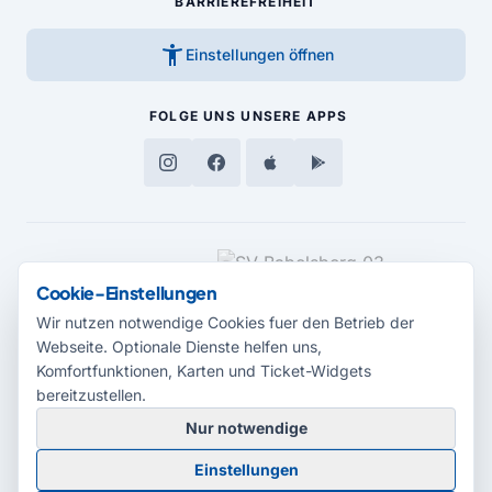
BARRIEREFREIHEIT
accessibility_new
Einstellungen öffnen
FOLGE UNS
UNSERE APPS
MEDIENPARTNER
Cookie-Einstellungen
Wir nutzen notwendige Cookies fuer den Betrieb der
Webseite. Optionale Dienste helfen uns,
Komfortfunktionen, Karten und Ticket-Widgets
bereitzustellen.
Nur notwendige
© 2026 Radio Potsdam. Webseite entwickelt durch die
Medienagentur
Einstellungen
Babelsberg