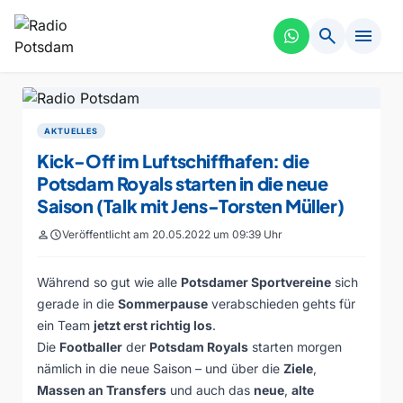
search
menu
AKTUELLES
Kick-Off im Luftschiffhafen: die
Potsdam Royals starten in die neue
Saison (Talk mit Jens-Torsten Müller)
person
schedule
Veröffentlicht am 20.05.2022 um 09:39 Uhr
Während so gut wie alle
Potsdamer Sportvereine
sich
gerade in die
Sommerpause
verabschieden gehts für
ein Team
jetzt erst richtig los
.
Die
Footballer
der
Potsdam Royals
starten morgen
nämlich in die neue Saison – und über die
Ziele
,
Massen an Transfers
und auch das
neue
,
alte