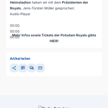
Heimstadion
haben wir mit dem
Präsidenten der
Royals
, Jens-Torsten Müller gesprochen:
Audio-Player
00:00
00:00
Mehr Infos sowie Tickets der Potsdam Royals gibts
00:00
HIER
!
Artikel teilen
share
chat
forum
mail