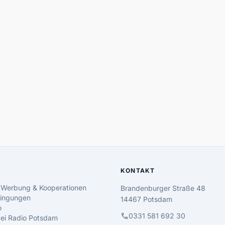
KONTAKT
 Werbung & Kooperationen
Brandenburger Straße 48
ingungen
14467 Potsdam
o
call
0331 581 692 30
 bei Radio Potsdam