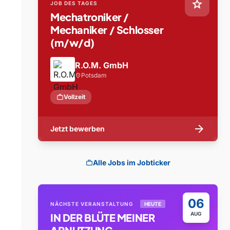
star
JOB DES TAGES
Mechatroniker /
Mechaniker / Schlosser
(m/w/d)
R.O.M. GmbH
Potsdam
location_on
work
Vollzeit
arrow_forward
Jetzt bewerben
Alle Jobs im Jobticker
work
06
NÄCHSTE VERANSTALTUNG
HEUTE
AUG
IN DER BLÜTE MEINER