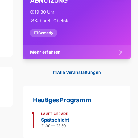
ABNUTZUNG
19:30 Uhr
schedule
Kabarett Obelisk
location_on
confirmation_number
Comedy
arrow_forward
Mehr erfahren
Alle Veranstaltungen
event
Heutiges Programm
LÄUFT GERADE
Spätschicht
21:00 — 23:59