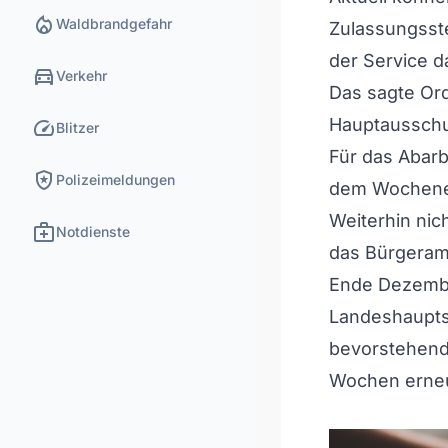
local_fire_department
Waldbrandgefahr
Zulassungsste
der Service d
directions_car
Verkehr
Das sagte Or
speed
Hauptaussch
Blitzer
Für das Abarb
local_police
Polizeimeldungen
dem Wochenen
Weiterhin nic
medical_services
Notdienste
das Bürgeram
Ende Dezembe
Landeshaupts
bevorstehende
Wochen erneut