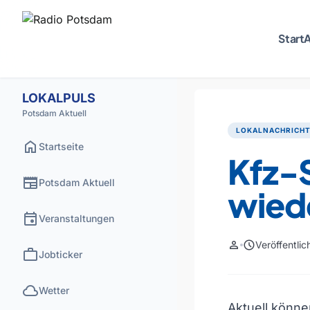
Start
A
LOKALPULS
Potsdam Aktuell
LOKALNACHRICH
home
Startseite
Kfz-
newspaper
Potsdam Aktuell
wiede
event
Veranstaltungen
person
schedule
Veröffentli
work
Jobticker
cloud
Wetter
Aktuell könne