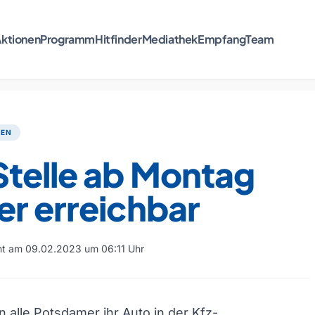
ktionen
Programm
Hitfinder
Mediathek
Empfang
Team
TEN
Stelle ab Montag
r erreichbar
cht am 09.02.2023 um 06:11 Uhr
n alle Potsdamer ihr Auto in der Kfz-