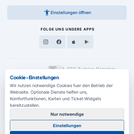
accessibility_new
Einstellungen öffnen
FOLGE UNS
UNSERE APPS
MEDIENPARTNER
Cookie-Einstellungen
Wir nutzen notwendige Cookies fuer den Betrieb der
Webseite. Optionale Dienste helfen uns,
Komfortfunktionen, Karten und Ticket-Widgets
bereitzustellen.
Nur notwendige
© 2026 Radio Potsdam. Webseite entwickelt durch die
Medienagentur
Einstellungen
Babelsberg
Barrierefreiheitserklärung
AGB
Datenschutz
Impressum