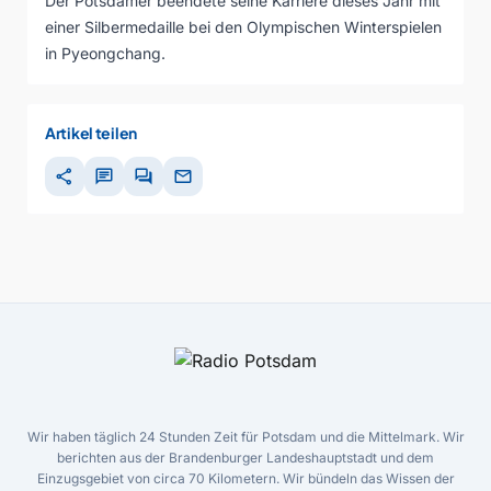
Der Potsdamer beendete seine Karriere dieses Jahr mit
einer Silbermedaille bei den Olympischen Winterspielen
in Pyeongchang.
Artikel teilen
share
chat
forum
mail
Wir haben täglich 24 Stunden Zeit für Potsdam und die Mittelmark. Wir
berichten aus der Brandenburger Landeshauptstadt und dem
Einzugsgebiet von circa 70 Kilometern. Wir bündeln das Wissen der