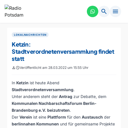
search
menu
LOKALNACHRICHTEN
Ketzin:
Stadtverordnetenversammlung findet
statt
person
schedule
Veröffentlicht am 28.03.2022 um 15:55 Uhr
In
Ketzin
ist heute Abend
Stadtverordnetenversammlung
.
Unter anderem steht der
Antrag
zur Debatte, dem
Kommunalen Nachbarschaftsforum Berlin-
Brandenburg e.V. beizutreten
.
Der
Verein
ist eine
Plattform
für den
Austausch
der
berlinnahen Kommunen
und für gemeinsame Projekte