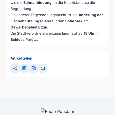
wie die
Bahnanbindung
an die Hauptstadt, so die
Begründung.
Ein anderer Tagesordnungspunkt ist die
Änderung des
Flächennutzungsplans
für den
Solarpark
am
Gewerbegebiet Etzin
.
Die Stadtverordnetenversammlung tagt ab
18 Uhr
im
Schloss Paretz.
Artikel teilen
share
chat
forum
mail