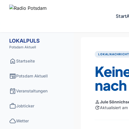
Start
A
LOKALPULS
Potsdam Aktuell
LOKALNACHRICH
home
Startseite
Kein
newspaper
Potsdam Aktuell
nach
event
Veranstaltungen
person
Jule Sönnichs
work
Jobticker
update
Aktualisiert a
cloud
Wetter