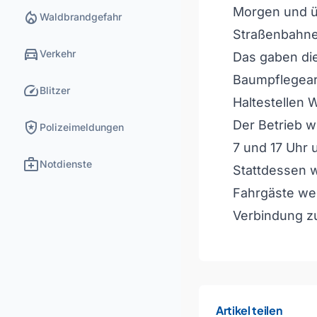
Morgen und ü
local_fire_department
Waldbrandgefahr
Straßenbahne
directions_car
Verkehr
Das gaben die
Baumpflegear
speed
Blitzer
Haltestellen
local_police
Der Betrieb w
Polizeimeldungen
7 und 17 Uhr 
medical_services
Notdienste
Stattdessen w
Fahrgäste wer
Verbindung zu
Artikel teilen