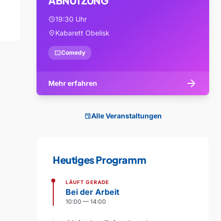
ABNUTZUNG
19:30 Uhr
schedule
Kabarett Obelisk
location_on
confirmation_number
Comedy
arrow_forward
Mehr erfahren
Alle Veranstaltungen
event
Heutiges Programm
LÄUFT GERADE
Bei der Arbeit
10:00 — 14:00