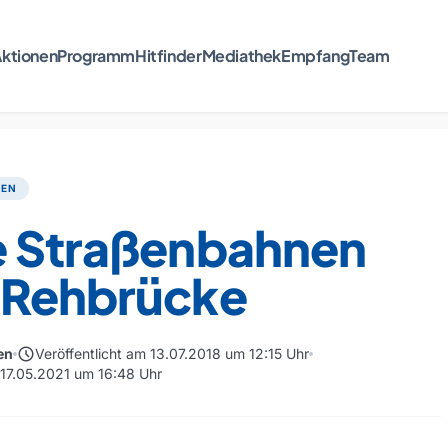
ktionen
Programm
Hitfinder
Mediathek
Empfang
Team
TEN
e Straßenbahnen
 Rehbrücke
schedule
en
Veröffentlicht am 13.07.2018 um 12:15 Uhr
m 17.05.2021 um 16:48 Uhr