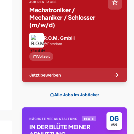
star
JOB DES TAGES
Mechatroniker /
Mechaniker / Schlosser
(m/w/d)
R.O.M. GmbH
Potsdam
location_on
work
Vollzeit
arrow_forward
Jetzt bewerben
Alle Jobs im Jobticker
work
06
NÄCHSTE VERANSTALTUNG
HEUTE
AUG
IN DER BLÜTE MEINER